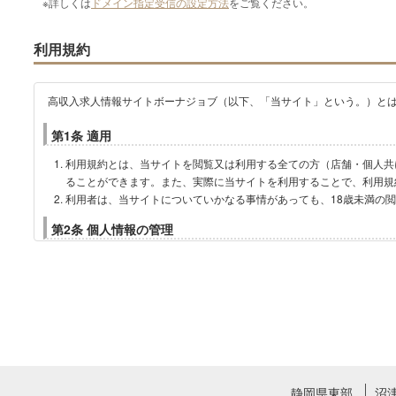
※詳しくは
ドメイン指定受信の設定方法
をご覧ください。
利用規約
高収入求人情報サイトボーナジョブ（以下、「当サイト」という。）と
第1条 適用
利用規約とは、当サイトを閲覧又は利用する全ての方（店舗・個人共
ることができます。また、実際に当サイトを利用することで、利用規
利用者は、当サイトについていかなる事情があっても、18歳未満の
第2条 個人情報の管理
弊社は、当サイト上に掲示する個人情報を「個人情報保護法」基づき、
※個人情報の取扱いについては
プライバシーポリシー
をご覧ください。
第3条 禁止事項
利用者は当サイトを利用するに当たり、または利用に関連して、以下の
他の利用者、第三者または弊社の著作権、その他の知的所有権を侵害
静岡県東部
沼
他の利用者、第三者または弊社の財産、肖像権、プライバシー等を侵