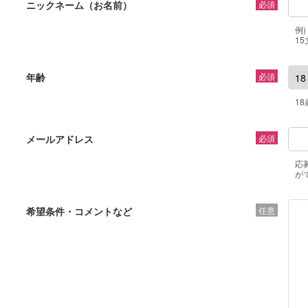
ニックネーム（お名前）
必須
例
1
年齢
必須
1
メールアドレス
必須
応
が
希望条件・コメントなど
任意