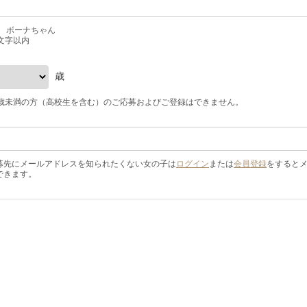
) ボーナちゃん
5文字以内
歳
8歳未満の方（高校生を含む）のご応募およびご登録はできません。
募先にメールアドレスを知られたくない女の子は
ログイン
または
会員登録
をすると
できます。