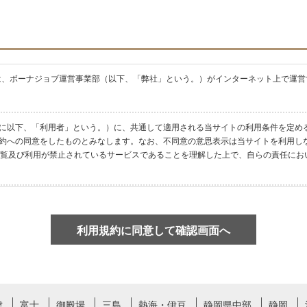
は、ボーナジョブ運営事業部（以下、「弊社」という。）がインターネット上で運営
に以下、「利用者」という。）に、共通して適用される当サイトの利用条件を定め
約への同意をしたものとみなします。なお、不同意の意思表示は当サイトを利用し
閲覧及び利用が禁止されているサービスであることを理解した上で、自らの責任にお
適切に取り扱います。
利用規約に同意して確認画面へ
行為をしてはならないものとします。
する行為。
津
富士
御殿場
三島
熱海・伊豆
静岡県中部
静岡
害する行為。