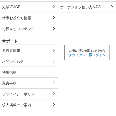
先輩VOICE
ボーナジョブ使い方NAVI
利用者は当サイトを利用するに当たり、または利用に関連して、以下の
行為をしてはならないものとします。
仕事お役立ち情報
他の利用者、第三者または弊社の著作権、その他の知的所有権を侵
害する行為。
お役立ちコンテンツ
他の利用者、第三者または弊社の財産、肖像権、プライバシー等を
侵害する行為。
サポート
他の利用者、第三者または弊社を誹謗中傷する行為。
犯罪的行為に加担し、またはこれを促進する行為。
運営者情報
ご掲載内容の修正はコチラから
公序良俗に反する行為。
クライアント様ログイン
当サイトを利用した、営利を目的とした行為。
お問い合わせ
商品の販売や営業活動への勧誘、参加の奨励。
宗教的活動、またはこれに類似する行為。
利用規約
選挙の事前運動、選挙運動またはこれらに類似する行為および公職
選挙法に抵触する行為。
当サイトの運営を妨げ、または弊社の信用を損なうような行為。
免責事項
弊社若しくは当サイトに関する情報、または当サイトを通じて提供
される情報を改ざんする行為。
プライバシーポリシー
有害なコンピュータープログラム等を送信または書き込む行為。
未成年者を害するような行為。
求人掲載のご案内
自分以外の人物を名乗ったり、代表権や代理権がないにもかかわら
ず会社などの組織を名乗ったりまたは他の人物や組織と提携、協力