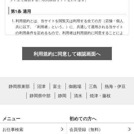
第1条 適用
利用規約とは、当サイトを閲覧又は利用する全ての方（店舗・個人
共に以下、「利用者」という。）に、共通して適用される当サイト
の利用条件を定めるもので、利用者は利用規約に同意することによ
って、当サイトを利用することができます。また、実際に当サイト
を利用することで、利用規約への同意をしたものとみなします。な
お、不同意の意思表示は当サイトを利用しないことをもってのみ認
利用規約に同意して確認画面へ
められる事とします。
利用者は、当サイトについていかなる事情があっても、18歳未満の
閲覧及び利用が禁止されているサービスであることを理解した上
で、自らの責任において閲覧及び利用することに同意しているもの
とみなします。
静岡県東部
沼津
富士
御殿場
三島
熱海・伊豆
第2条 個人情報の管理
静岡県中部
静岡
清水
焼津・藤枝
弊社は、当サイト上に掲示する個人情報を「個人情報保護法」基づき、
適切に取り扱います。
※個人情報の取扱いについては
プライバシーポリシー
をご覧くださ
メニュー
初めての方へ
い。
お仕事検索
会員登録（無料）
第3条 禁止事項